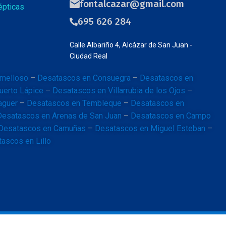
fontalcazar@gmail.com
épticas
695 626 284
Calle Albariño 4, Alcázar de San Juan -
Ciudad Real
melloso
–
Desatascos en Consuegra
–
Desatascos en
uerto Lápice
–
Desatascos en Villarrubia de los Ojos
–
aguer
–
Desatascos en Tembleque
–
Desatascos en
Desatascos en Arenas de San Juan
–
Desatascos en Campo
Desatascos en Camuñas
–
Desatascos en Miguel Esteban
–
ascos en Lillo