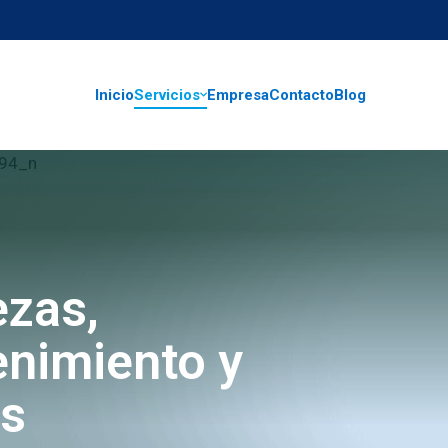
Inicio
Servicios
Empresa
Contacto
Blog
ezas,
nimiento y
os