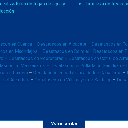
ocalizadores de fugas de agua y
Limpieza de fosas s
facción
scos en Cuenca
–
Desatascos en Albacete
–
Desatascos en To
cos en Madridejos
–
Desatascos en Daimiel
–
Desatascos en P
vo
–
Desatascos en Pedroñeras
–
Desatascos en Corral de Alm
tascos en Manzanares
–
Desatascos en Villarta de San Juan
–
os en Ruidera
–
Desatascos en Villafranca de los Caballeros
–
a del Alcardete
–
Desatascos en Villamayor de Santiago
–
Desat
Volver arriba