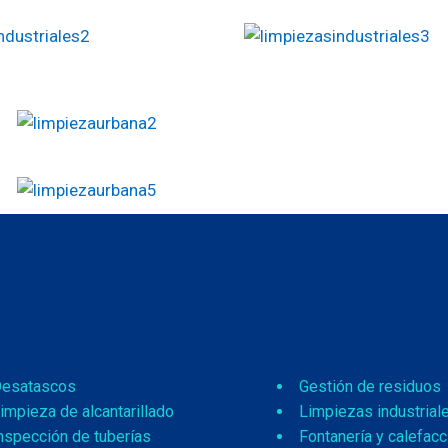
esatascos
Gestión de residuos
impieza de alcantarillado
Limpiezas industrial
nspección de tuberías
Fontanería y calefacc