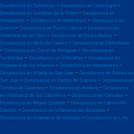
Desatascos en Tomelloso
–
Desatascos en Consuegra
–
Desatascos en Quintanar de la Orden
–
Desatascos en
Valdepeñas
–
Desatascos en Madridejos
–
Desatascos en
Daimiel
–
Desatascos en Puerto Lápice
–
Desatascos en
Villarrubia de los Ojos
–
Desatascos en Pedro Muñoz
–
Desatascos en Mota del Cuervo
–
Desatascos en Pedroñeras
–
Desatascos en Corral de Almaguer
–
Desatascos en
Tembleque
–
Desatascos en Villacañas
–
Desatascos en
Villanueva de los Infantes
–
Desatascos en Manzanares
–
Desatascos en Villarta de San Juan
–
Desatascos en Arenas de
San Juan
–
Desatascos en Campo de Criptana
–
Desatascos en
Torralba de Calatrava
–
Desatascos en Ruidera
–
Desatascos
en Villafranca de los Caballeros
–
Desatascos en Camuñas
–
Desatascos en Miguel Esteban
–
Desatascos en Llanos del
Caudillo
–
Desatascos en Villanueva del Alcardete
–
Desatascos en Villamayor de Santiago
–
Desatascos en Lillo