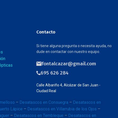
Contacto
Si tiene alguna pregunta o necesita ayuda, no
es
dude en contactar con nuestro equipo.
ión
fontalcazar@gmail.com
épticas
695 626 284
Calle Albariño 4, Alcázar de San Juan -
Ciudad Real
melloso
–
Desatascos en Consuegra
–
Desatascos en
uerto Lápice
–
Desatascos en Villarrubia de los Ojos
–
aguer
–
Desatascos en Tembleque
–
Desatascos en