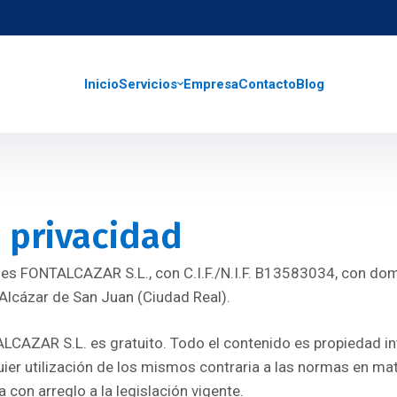
Inicio
Servicios
Empresa
Contacto
Blog
e privacidad
eb es FONTALCAZAR S.L., con C.I.F./N.I.F. B13583034, con domic
Alcázar de San Juan (Ciudad Real).
ALCAZAR S.L. es gratuito. Todo el contenido es propiedad in
er utilización de los mismos contraria a las normas en mat
 con arreglo a la legislación vigente.