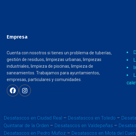
Empresa
D
Cuenta con nosotros si tienes un problema de tuberías,
gestión de residuos, limpiezas urbanas, limpiezas
L
industriales, limpieza de piscinas, limpieza de
I
saneamientos. Trabajamos para ayuntamientos,
L
empresas, particulares y comunidades.
cale
Desatascos en Ciudad Real
–
Desatascos en Toledo
–
Desata
Quintanar de la Orden
–
Desatascos en Valdepeñas
–
Desatas
Desatascos en Pedro Muñoz
–
Desatascos en Mota del Cuer