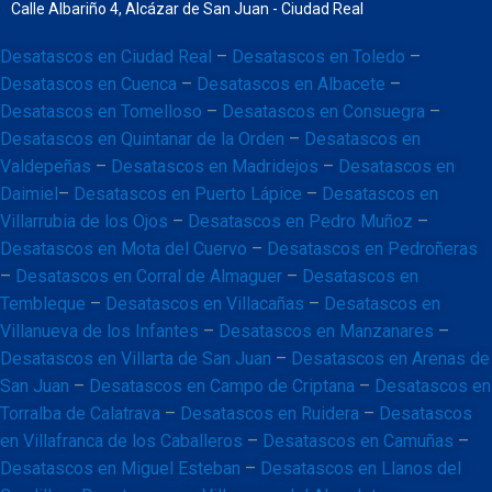
Calle Albariño 4, Alcázar de San Juan - Ciudad Real
Desatascos en Ciudad Real
–
Desatascos en Toledo
–
Desatascos en Cuenca
–
Desatascos en Albacete
–
Desatascos en Tomelloso
–
Desatascos en Consuegra
–
Desatascos en Quintanar de la Orden
–
Desatascos en
Valdepeñas
–
Desatascos en Madridejos
–
Desatascos en
Daimiel
–
Desatascos en Puerto Lápice
–
Desatascos en
Villarrubia de los Ojos
–
Desatascos en Pedro Muñoz
–
Desatascos en Mota del Cuervo
–
Desatascos en Pedroñeras
–
Desatascos en Corral de Almaguer
–
Desatascos en
Tembleque
–
Desatascos en Villacañas
–
Desatascos en
Villanueva de los Infantes
–
Desatascos en Manzanares
–
Desatascos en Villarta de San Juan
–
Desatascos en Arenas de
San Juan
–
Desatascos en Campo de Criptana
–
Desatascos en
Torralba de Calatrava
–
Desatascos en Ruidera
–
Desatascos
en Villafranca de los Caballeros
–
Desatascos en Camuñas
–
Desatascos en Miguel Esteban
–
Desatascos en Llanos del