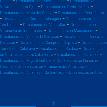
Daimiel
–
Desatascos en Puerto Lápice
–
Desatascos en
Villarrubia de los Ojos
–
Desatascos en Pedro Muñoz
–
Desatascos en Mota del Cuervo
–
Desatascos en Pedroñeras
–
Desatascos en Corral de Almaguer
–
Desatascos en
Tembleque
–
Desatascos en Villacañas
–
Desatascos en
Villanueva de los Infantes
–
Desatascos en Manzanares
–
Desatascos en Villarta de San Juan
–
Desatascos en Arenas de
San Juan
–
Desatascos en Campo de Criptana
–
Desatascos en
Torralba de Calatrava
–
Desatascos en Ruidera
–
Desatascos
en Villafranca de los Caballeros
–
Desatascos en Camuñas
–
Desatascos en Miguel Esteban
–
Desatascos en Llanos del
Caudillo
–
Desatascos en Villanueva del Alcardete
–
Desatascos en Villamayor de Santiago
–
Desatascos en Lillo