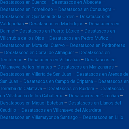
Desatascos en Cuenca
–
Desatascos en Albacete
–
Desatascos en Tomelloso
–
Desatascos en Consuegra
–
Desatascos en Quintanar de la Orden
–
Desatascos en
Valdepeñas
–
Desatascos en Madridejos
–
Desatascos en
Daimiel
–
Desatascos en Puerto Lápice
–
Desatascos en
Villarrubia de los Ojos
–
Desatascos en Pedro Muñoz
–
Desatascos en Mota del Cuervo
–
Desatascos en Pedroñeras
–
Desatascos en Corral de Almaguer
–
Desatascos en
Tembleque
–
Desatascos en Villacañas
–
Desatascos en
Villanueva de los Infantes
–
Desatascos en Manzanares
–
Desatascos en Villarta de San Juan
–
Desatascos en Arenas de
San Juan
–
Desatascos en Campo de Criptana
–
Desatascos en
Torralba de Calatrava
–
Desatascos en Ruidera
–
Desatascos
en Villafranca de los Caballeros
–
Desatascos en Camuñas
–
Desatascos en Miguel Esteban
–
Desatascos en Llanos del
Caudillo
–
Desatascos en Villanueva del Alcardete
–
Desatascos en Villamayor de Santiago
–
Desatascos en Lillo