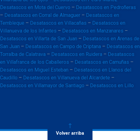
Desatascos en Mota del Cuervo
–
Desatascos en Pedroñeras
–
Desatascos en Corral de Almaguer
–
Desatascos en
Tembleque
–
Desatascos en Villacañas
–
Desatascos en
Villanueva de los Infantes
–
Desatascos en Manzanares
–
Desatascos en Villarta de San Juan
–
Desatascos en Arenas de
San Juan
–
Desatascos en Campo de Criptana
–
Desatascos en
Torralba de Calatrava
–
Desatascos en Ruidera
–
Desatascos
en Villafranca de los Caballeros
–
Desatascos en Camuñas
–
Desatascos en Miguel Esteban
–
Desatascos en Llanos del
Caudillo
–
Desatascos en Villanueva del Alcardete
–
Desatascos en Villamayor de Santiago
–
Desatascos en Lillo
Volver arriba