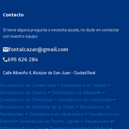
Contacto
Si tiene alguna pregunta o necesita ayuda, no dude en contactar
con nuestro equipo.
fontalcazar@gmail.com
695 626 284
Calle Albariño 4, Alcázar de San Juan - Ciudad Real
Desatascos en Ciudad Real
–
Desatascos en Toledo
–
Desatascos en Cuenca
–
Desatascos en Albacete
–
Desatascos en Tomelloso
–
Desatascos en Consuegra
–
Desatascos en Quintanar de la Orden
–
Desatascos en
Valdepeñas
–
Desatascos en Madridejos
–
Desatascos en
Daimiel
–
Desatascos en Puerto Lápice
–
Desatascos en
Villarrubia de los Ojos
–
Desatascos en Pedro Muñoz
–