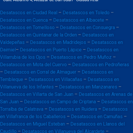
Desatascos en Ciudad Real
–
Desatascos en Toledo
–
Desatascos en Cuenca
–
Desatascos en Albacete
–
Desatascos en Tomelloso
–
Desatascos en Consuegra
–
Desatascos en Quintanar de la Orden
–
Desatascos en
Valdepeñas
–
Desatascos en Madridejos
–
Desatascos en
Daimiel
–
Desatascos en Puerto Lápice
–
Desatascos en
Villarrubia de los Ojos
–
Desatascos en Pedro Muñoz
–
Desatascos en Mota del Cuervo
–
Desatascos en Pedroñeras
–
Desatascos en Corral de Almaguer
–
Desatascos en
Tembleque
–
Desatascos en Villacañas
–
Desatascos en
Villanueva de los Infantes
–
Desatascos en Manzanares
–
Desatascos en Villarta de San Juan
–
Desatascos en Arenas de
San Juan
–
Desatascos en Campo de Criptana
–
Desatascos en
Torralba de Calatrava
–
Desatascos en Ruidera
–
Desatascos
en Villafranca de los Caballeros
–
Desatascos en Camuñas
–
Desatascos en Miguel Esteban
–
Desatascos en Llanos del
Caudillo
–
Desatascos en Villanueva del Alcardete
–