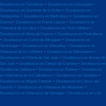
Desatascos en Tomelloso
–
Desatascos en Consuegra
–
Desatascos en Quintanar de la Orden
–
Desatascos en
Valdepeñas
–
Desatascos en Madridejos
–
Desatascos en
Daimiel
–
Desatascos en Puerto Lápice
–
Desatascos en
Villarrubia de los Ojos
–
Desatascos en Pedro Muñoz
–
Desatascos en Mota del Cuervo
–
Desatascos en Pedroñeras
–
Desatascos en Corral de Almaguer
–
Desatascos en
Tembleque
–
Desatascos en Villacañas
–
Desatascos en
Villanueva de los Infantes
–
Desatascos en Manzanares
–
Desatascos en Villarta de San Juan
–
Desatascos en Arenas de
San Juan
–
Desatascos en Campo de Criptana
–
Desatascos en
Torralba de Calatrava
–
Desatascos en Ruidera
–
Desatascos
en Villafranca de los Caballeros
–
Desatascos en Camuñas
–
Desatascos en Miguel Esteban
–
Desatascos en Llanos del
Caudillo
–
Desatascos en Villanueva del Alcardete
–
Desatascos en Villamayor de Santiago
–
Desatascos en Lillo